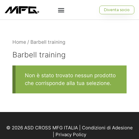
Diventa socio
Home
/ Barbell training
Barbell training
Non è stato trovato nessun prodotto
che corrisponde alla tua selezione.
© 2026 ASD CROSS MFG ITALIA |
Condizioni di Adesione
|
Privacy Policy